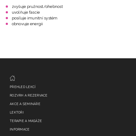
zvyšuje pružnost/ohebnost
uvolňuje fascie
posiluje imunitní systém
obnovuje energii
PŘEHLED LEKCÍ
ROZVRH A REZERVACE
AKCE A SEMINÁŘE
LEKTOŘI
TERAPIE A MASÁŽE
INFORMACE