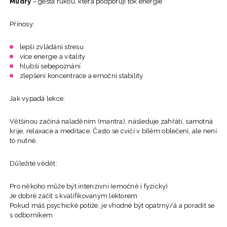
Mudry
– gesta rukou, která podporují tok energie
Přínosy:
lepší zvládání stresu
více energie a vitality
hlubší sebepoznání
zlepšení koncentrace a emoční stability
Jak vypadá lekce:
Většinou začíná naladěním (mantra), následuje zahřátí, samotná
krije, relaxace a meditace. Často se cvičí v bílém oblečení, ale není
to nutné.
Důležité vědět:
Pro někoho může být intenzivní (emočně i fyzicky)
Je dobré začít s kvalifikovaným lektorem
Pokud máš psychické potíže, je vhodné být opatrný/á a poradit se
s odborníkem