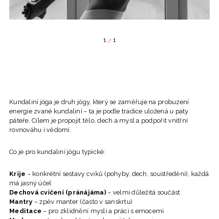
1
1
/
Kundaliní jóga je druh jógy, který se zaměřuje na probuzení
energie zvané kundaliní – ta je podle tradice uložená u paty
páteře. Cílem je propojit tělo, dech a mysl a podpořit vnitřní
rovnováhu i vědomí.
Co je pro kundaliní jógu typické:
Krije
– konkrétní sestavy cviků (pohyby, dech, soustředění), každá
má jasný účel
Dechová cvičení (pránájáma)
– velmi důležitá součást
Mantry
– zpěv manter (často v sanskrtu)
Meditace
– pro zklidnění mysli a práci s emocemi